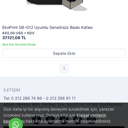
EkoPrint G6-G12 Uyumlu Sensörsüz Baskı Kafası
650,00 USD + KDV
37.121,06 TL
Sepete Ekle
1
İLETİŞİM
Tel: 0 212 296 74 96 - 0 212 296 91 11
Adres: Merkez Mah. Perihan Sok. No:67/1A 34398 Şişli/İstanbul
Size daha iyi bir alışveriş deneyimi sunabilmek için, çerezler
(cookies) kullanıyoruz. Detaylı bilgi için
kişisel verilerin
korunması
hakkında aydınlatma metnini inceleyebilirsiniz.