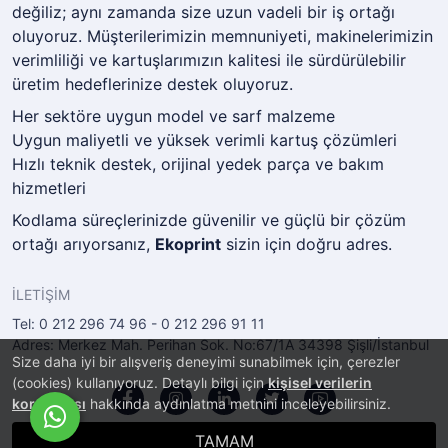
değiliz; aynı zamanda size uzun vadeli bir iş ortağı
oluyoruz. Müşterilerimizin memnuniyeti, makinelerimizin
verimliliği ve kartuşlarımızın kalitesi ile sürdürülebilir
üretim hedeflerinize destek oluyoruz.
Her sektöre uygun model ve sarf malzeme
Uygun maliyetli ve yüksek verimli kartuş çözümleri
Hızlı teknik destek, orijinal yedek parça ve bakım
hizmetleri
Kodlama süreçlerinizde güvenilir ve güçlü bir çözüm
ortağı arıyorsanız,
Ekoprint
sizin için doğru adres.
İLETİŞİM
Tel: 0 212 296 74 96 - 0 212 296 91 11
Adres: Merkez Mah. Perihan Sok. No:67/1A 34398 Şişli/İstanbul
Size daha iyi bir alışveriş deneyimi sunabilmek için, çerezler
(cookies) kullanıyoruz. Detaylı bilgi için
kişisel verilerin
korunması
hakkında aydınlatma metnini inceleyebilirsiniz.
TAMAM
®