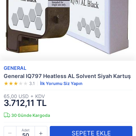
GENERAL
General IQ797 Heatless AL Solvent Siyah Kartuş
3.1
İlk Yorumu Siz Yapın
65,00 USD + KDV
3.712,11 TL
30
Günde Kargoda
Adet