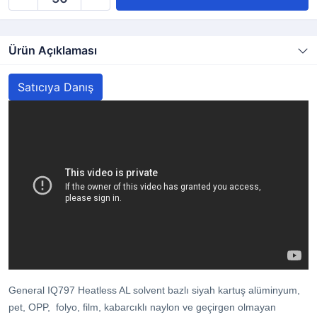
Ürün Açıklaması
Satıcıya Danış
General IQ797 Heatless AL solvent bazlı siyah kartuş alüminyum,
pet, OPP, folyo, film, kabarcıklı naylon ve geçirgen olmayan