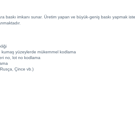
ara baskı imkanı sunar. Üretim yapan ve büyük-geniş baskı yapmak isteyen
lanmaktadır.
liği
maske kumaş yüzeylerde mükemmel kodlama
eri no, lot no kodlama
dlama
, Rusça, Çince vb.)