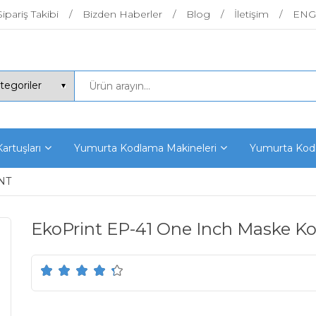
Sipariş Takibi
Bizden Haberler
Blog
İletişim
ENG
artuşları
Yumurta Kodlama Makineleri
Yumurta Kodl
NT
EkoPrint EP-41 One Inch Maske K