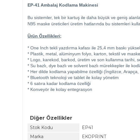
EP-41 Ambalaj Kodlama Makinesi
Bu sistemler, tek bir kartuş ile daha büyük ve geniş alanl
N95 maske üreticileri üretim hatlarında bu sistemleri kul
Ürün Özellikleri;
* One Inch tekli yazdırma kafası ile 25,4 mm baskı yüksek
* Plastik, metal, alüminyum folyo, karton, tekstil ve 
* Logo, karekod, barkod, üretim ve son kullanma tarihi, s
* Su bazlı, dye bazlı ve solvent bazlı mürekkepler ile ko
* Her dilde kodlama yapabilme özelliği (İngilizce, Arapça
* Bluetooth teknoloji ve tablet ile kolay yönetim
* 6 satıra kadar kodlama özelliği
* Konveyör ile kolay entegrasyon
Diğer Özellikler
Stok Kodu
EP41
Marka
EKOPRINT