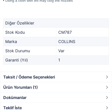
• Using a cloth with lint may clog the nozzles
Diğer Özellikler
Stok Kodu
CM787
Marka
COLLINS
Stok Durumu
Var
Garanti (Yıl)
1
Taksit / Ödeme Seçenekleri
Ürün Yorumları (1)
Dokümanlar
Teklif İste