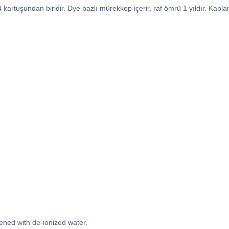
4 kartuşundan biridir. Dye bazlı mürekkep içerir, raf ömrü 1 yıldır. Kapl
tened with de-ionized water.