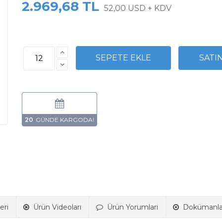
2.969,68 TL
52,00 USD + KDV
20
eri
Ürün Videoları
Ürün Yorumları
Dokümanla