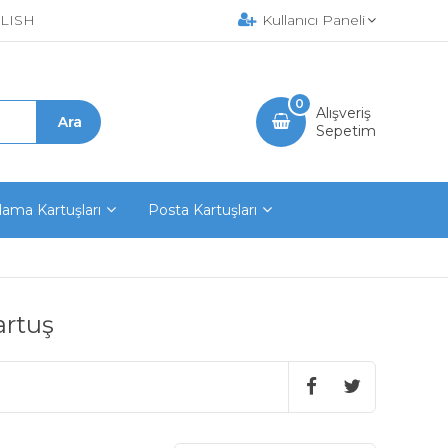
LISH
Kullanıcı Paneli
0
Alışveriş
Sepetim
ama Kartuşları
Posta Kartuşları
artuş