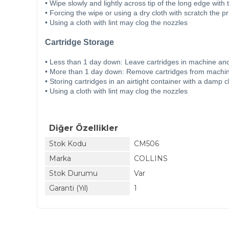
• Wipe slowly and lightly across tip of the long edge with
• Forcing the wipe or using a dry cloth with scratch the p
• Using a cloth with lint may clog the nozzles
Cartridge Storage
• Less than 1 day down: Leave cartridges in machine an
• More than 1 day down: Remove cartridges from machine
• Storing cartridges in an airtight container with a damp 
• Using a cloth with lint may clog the nozzles
Diğer Özellikler
Stok Kodu
CM506
Marka
COLLINS
Stok Durumu
Var
Garanti (Yıl)
1