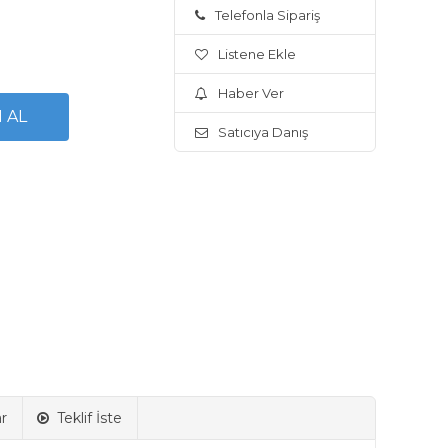
Telefonla Sipariş
Listene Ekle
Haber Ver
Satıcıya Danış
r
Teklif İste