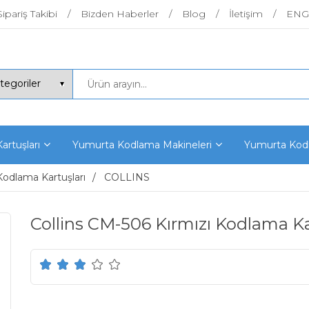
Sipariş Takibi
Bizden Haberler
Blog
İletişim
ENG
artuşları
Yumurta Kodlama Makineleri
Yumurta Kodl
Kodlama Kartuşları
COLLINS
Collins CM-506 Kırmızı Kodlama K