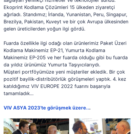
sağlayan yenilikçi hizmetler ve teknolojiler sundu.
Ekoprint Kodlama Çözümleri 15 ülkeden ziyaretçi
ağırladı. Standımız; İrlanda, Yunanistan, Peru, Singapur,
Brezilya, Pakistan, Kuveyt ve bir çok Avrupa ülkesinden
gelen üreticilerden yoğun ilgi gördü.
Fuarda özellikle ilgi odağı olan ürünlerimiz Paket Üzeri
Kodlama Makinemiz EP-21, Yumurta Kodlama
Makinemiz EP-205 ve her fuarda olduğu gibi bu fuarda
da yıldız ürünümüz Yumurta Taşıyıcılarıydı.
Müşteri portföyümüze yeni müşteriler ekledik. Bir çok
pozitif bayilik-distribütörlük görüşmeleri yaptık. 4. kez
katıldığımız VIV EUROPE 2022 fuarını başarıyla
tamamladık...
VIV ASYA 2023'te görüşmek üzere..
.